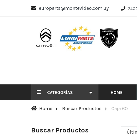
europarts@montevideo.com.uy
240
CATEGORÍAS
HOME
Home
Buscar Productos
Caja 60
Buscar Productos
Últi